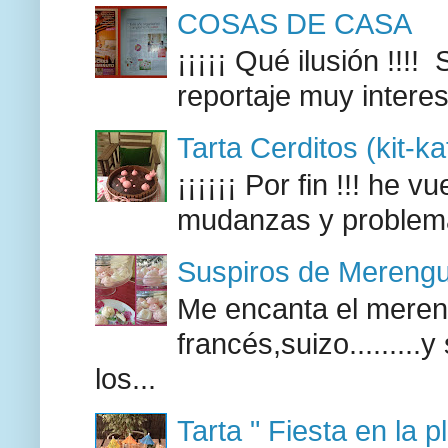
COSAS DE CASA
¡¡¡¡¡ Qué ilusión !!
reportaje muy intere
Tarta Cerditos (kit-ka
¡¡¡¡¡¡ Por fin !!! he 
mudanzas y problemas
Suspiros de Mereng
Me encanta el mereng
francés,suizo........
los...
Tarta " Fiesta en la p