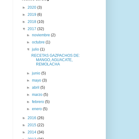
►
2020
(3)
►
2019
(6)
►
2018
(10)
▼
2017
(32)
►
noviembre
(2)
►
octubre
(1)
▼
julio
(1)
RECETAS GAZPACHOS DE:
MANGO, AGUACATE,
REMOLACHA
►
junio
(5)
►
mayo
(3)
►
abril
(5)
►
marzo
(5)
►
febrero
(5)
►
enero
(5)
►
2016
(26)
►
2015
(22)
►
2014
(34)