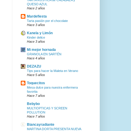
TARTA RÚSTICA de CALABAZA y
QUESO AZUL
Hace 2 años
Mardefiesta
Tarta pasión por el chocolate
Hace 3 años
Kanela y Limón
Kinder delice
Hace 3 años
Mi mejor hornada
GRANOLA EN SARTÉN
Hace 4 años
DEZAZU
Tips para hacer la Maleta en Verano
Hace 5 años
Toquecitos
Mesa dulce para nuestra enfermera
favorita
Hace 7 años
Bebybo
MULTIOPTICAS Y SCREEN
POLLUTION
Hace 7 años
Biancayradiante
MARTINA DORTA PRESENTA NUEVA