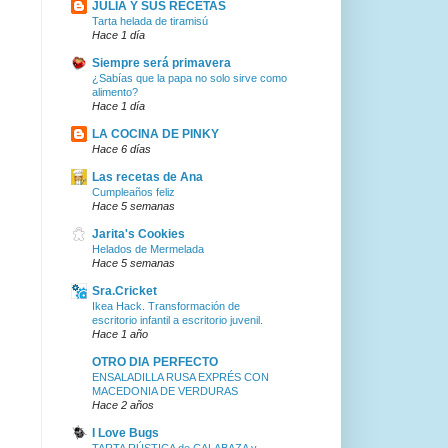
JULIA Y SUS RECETAS
Tarta helada de tiramisú
Hace 1 día
Siempre será primavera
¿Sabías que la papa no solo sirve como
alimento?
Hace 1 día
LA COCINA DE PINKY
Hace 6 días
Las recetas de Ana
Cumpleaños feliz
Hace 5 semanas
Jarita's Cookies
Helados de Mermelada
Hace 5 semanas
Sra.Cricket
Ikea Hack. Transformación de
escritorio infantil a escritorio juvenil.
Hace 1 año
OTRO DIA PERFECTO
ENSALADILLA RUSA EXPRÉS CON
MACEDONIA DE VERDURAS
Hace 2 años
I Love Bugs