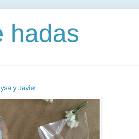
e hadas
ysa y Javier