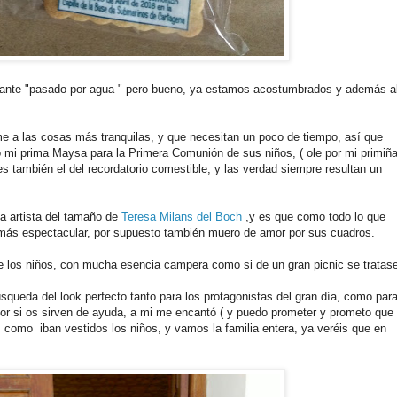
stante "pasado por agua " pero bueno, ya estamos acostumbrados y además a
e a las cosas más tranquilas, y que necesitan un poco de tiempo, así que
 mi prima Maysa para la Primera Comunión de sus niños, ( ole por mi primiñ
es también el del recordatorio comestible, y las verdad siempre resultan un
na artista del tamaño de
Teresa Milans del Boch
,y es que como todo lo que
r más espectacular, por supuesto también muero de amor por sus cuadros.
de los niños, con mucha esencia campera como si de un gran picnic se tratas
ueda del look perfecto tanto para los protagonistas del gran día, como par
r si os sirven de ayuda, a mi me encantó ( y puedo prometer y prometo que
, como iban vestidos los niños, y vamos la familia entera, ya veréis que en