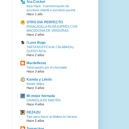
Sra.Cricket
Ikea Hack. Transformación de
escritorio infantil a escritorio juvenil.
Hace 1 año
OTRO DIA PERFECTO
ENSALADILLA RUSA EXPRÉS CON
MACEDONIA DE VERDURAS
Hace 2 años
I Love Bugs
TARTA RÚSTICA de CALABAZA y
QUESO AZUL
Hace 2 años
Mardefiesta
Tarta pasión por el chocolate
Hace 3 años
Kanela y Limón
Kinder delice
Hace 3 años
Mi mejor hornada
GRANOLA EN SARTÉN
Hace 4 años
DEZAZU
Tips para hacer la Maleta en Verano
Hace 5 años
Toquecitos