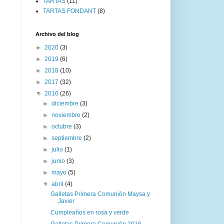
TARTAS
(11)
TARTAS FONDANT
(8)
Archivo del blog
►
2020
(3)
►
2019
(6)
►
2018
(10)
►
2017
(32)
▼
2016
(26)
►
diciembre
(3)
►
noviembre
(2)
►
octubre
(3)
►
septiembre
(2)
►
julio
(1)
►
junio
(3)
►
mayo
(5)
▼
abril
(4)
Galletas Primera Comunión Maysa y
Javier
Cumpleaños en rosa y verde