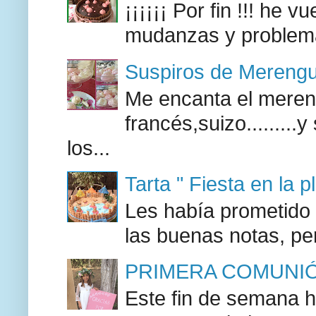
¡¡¡¡¡¡ Por fin !!! he 
mudanzas y problemas
Suspiros de Mereng
Me encanta el mereng
francés,suizo........
los...
Tarta " Fiesta en la p
Les había prometido a
las buenas notas, pe
PRIMERA COMUNIÓ
Este fin de semana h