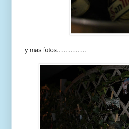
y mas fotos.................