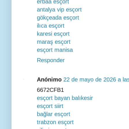
erbaa esçort
antalya vip esçort
gökçeada esçort
ilıca esçort
karesi esçort
maraş esçort
esçort manisa
Responder
Anónimo
22 de mayo de 2026 a la
6672CFB1
esçort bayan balıkesir
esçort siirt
bağlar esçort
trabzon esçort