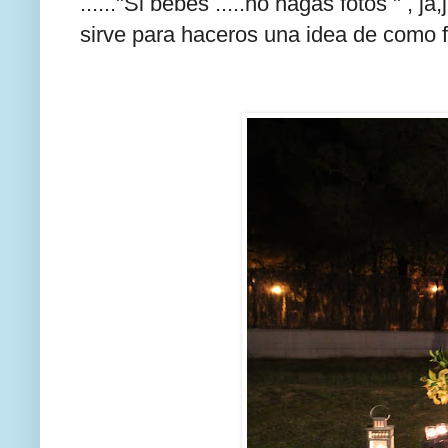
......"Si bebes .....no hagas fotos " , ja
sirve para haceros una idea de como f