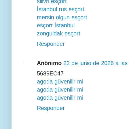
silivri esçort
İstanbul rus esçort
mersin olgun esçort
esçort İstanbul
zonguldak esçort
Responder
Anónimo
22 de junio de 2026 a las
5689EC47
agoda güvenilir mi
agoda güvenilir mi
agoda güvenilir mi
Responder