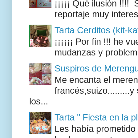
¡¡¡¡¡ Qué ilusión !!
reportaje muy intere
Tarta Cerditos (kit-ka
¡¡¡¡¡¡ Por fin !!! he 
mudanzas y problemas
Suspiros de Mereng
Me encanta el mereng
francés,suizo........
los...
Tarta " Fiesta en la p
Les había prometido a