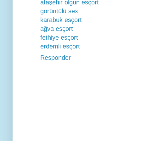
ataşehir olgun esçort
görüntülü sex
karabük esçort
ağva esçort
fethiye esçort
erdemli esçort
Responder