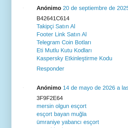
Anónimo
20 de septiembre de 2025
B42641C614
Takipçi Satın Al
Footer Link Satın Al
Telegram Coin Botları
Eti Mutlu Kutu Kodları
Kaspersky Etkinleştirme Kodu
Responder
Anónimo
14 de mayo de 2026 a las
3F9F2E64
mersin olgun esçort
esçort bayan muğla
ümraniye yabancı esçort